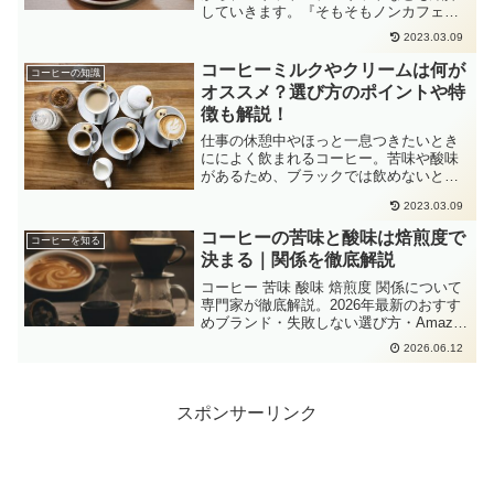
していきます。『そもそもノンカフェイ
ンってなに？聞いた事はあるけど、何が
2023.03.09
良いのかわからない』という方には参考
になると思います。実際にノンカフェイ
コーヒーミルクやクリームは何が
コーヒーの知識
ンはどのような工程で作られているの
オススメ？選び方のポイントや特
か、具体的に何が良いのかのメリットや
徴も解説！
デメリットも挙げていきます！
仕事の休憩中やほっと一息つきたいとき
にによく飲まれるコーヒー。苦味や酸味
があるため、ブラックでは飲めないとい
う方も多いのではないでしょうか。そん
2023.03.09
な時に活用できるのが、コーヒーミル
ク。今回はそんなコーヒーミルクの種類
コーヒーの苦味と酸味は焙煎度で
コーヒーを知る
や特徴についてまとめたので、それぞれ
決まる｜関係を徹底解説
解説していきます。
コーヒー 苦味 酸味 焙煎度 関係について
専門家が徹底解説。2026年最新のおすす
めブランド・失敗しない選び方・Amazon
楽天の人気商品をまとめました。
2026.06.12
スポンサーリンク