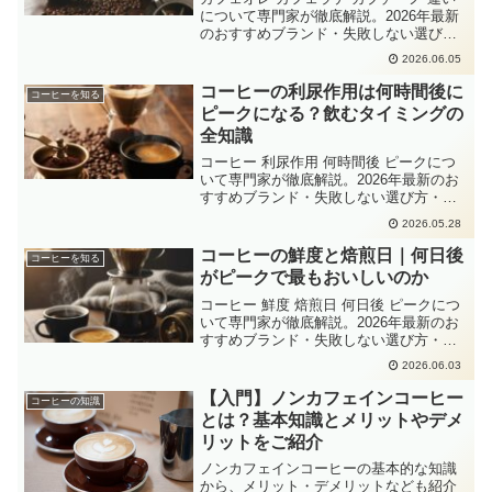
について専門家が徹底解説。2026年最新
のおすすめブランド・失敗しない選び
方・Amazon楽天の人気商品をまとめまし
2026.06.05
た。
コーヒーの利尿作用は何時間後に
コーヒーを知る
ピークになる？飲むタイミングの
全知識
コーヒー 利尿作用 何時間後 ピークにつ
いて専門家が徹底解説。2026年最新のお
すすめブランド・失敗しない選び方・
Amazon楽天の人気商品をまとめました。
2026.05.28
コーヒーの鮮度と焙煎日｜何日後
コーヒーを知る
がピークで最もおいしいのか
コーヒー 鮮度 焙煎日 何日後 ピークにつ
いて専門家が徹底解説。2026年最新のお
すすめブランド・失敗しない選び方・
Amazon楽天の人気商品をまとめました。
2026.06.03
【入門】ノンカフェインコーヒー
コーヒーの知識
とは？基本知識とメリットやデメ
リットをご紹介
ノンカフェインコーヒーの基本的な知識
から、メリット・デメリットなども紹介