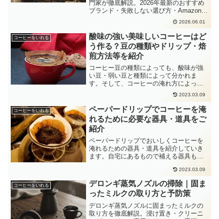
門家が徹底解説。2026年最新のおすすめ
ブランド・失敗しない選び方・Amazon楽
天の人気商品をまとめました。
2026.06.01
酸味の強い美味しいコーヒーはど
コーヒーをいれる
う作る？豆の種類やドリップ・焙
煎方法等を紹介
コーヒー豆の種類によっても、酸味が強
い豆・弱い豆と種類によって分かれま
す。そして、コーヒーの淹れ方によって
も酸味の強弱を変えられる方法もあるの
2023.03.09
で、この1ページであらゆる『酸味の強い
コーヒーの作り方』を解説していきま
ペーパードリップでコーヒーを淹
コーヒーをいれる
す！
れるために必要な器具・道具をご
紹介
ペーパードリップでおいしくコーヒーを
淹れるための器具・道具を紹介していき
ます。自宅にあるもので補える器具もあ
れば、コーヒーを淹れるために必要な器
2023.03.09
具もあります。『どんな器具が揃ってい
ればペーパードリップでコーヒーが淹れ
デロンギ蒸気ノズルの掃除｜固ま
コーヒーをいれる
られる？』と疑問に思った方のために、
ったミルクの取り方と予防策
必要な器具を紹介してきますので参考に
してしてください。
デロンギ蒸気ノズルに固まったミルクの
取り方を徹底解説。浸け置き・クリーニ