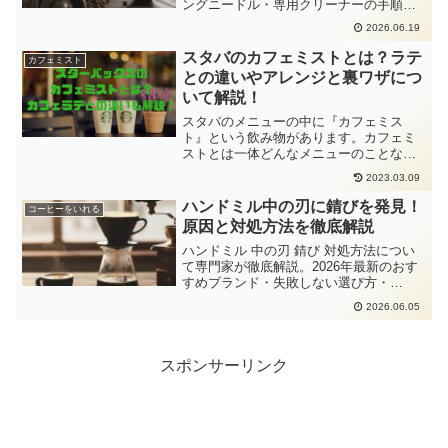
ングニードル・専用クリーナーの手順か
らモデル別の注意点、固着を防ぐ日常ケ
2026.06.19
アまで、2026年最新情報をもとに詳しく
紹介します。
スタバのカフェミストとは？ラテ
カフェミスト
との違いやアレンジと裏ワザにつ
いて解説！
スタバのメニューの中に『カフェミス
ト』という飲み物があります。カフェミ
ストとは一体どんなメニューのことなの
でしょうか？同じような商品でラテとい
2023.03.09
うものがあるのですが、混同しやすいた
め、詳しい内容や違いについても解説し
ハンドミル中の刃に錆びを発見！
コーヒーをいれる
ます！
原因と対処方法を徹底解説
ハンドミル 中の刃 錆び 対処方法につい
て専門家が徹底解説。2026年最新のおす
すめブランド・失敗しない選び方・
Amazon楽天の人気商品をまとめました。
2026.06.05
スポンサーリンク