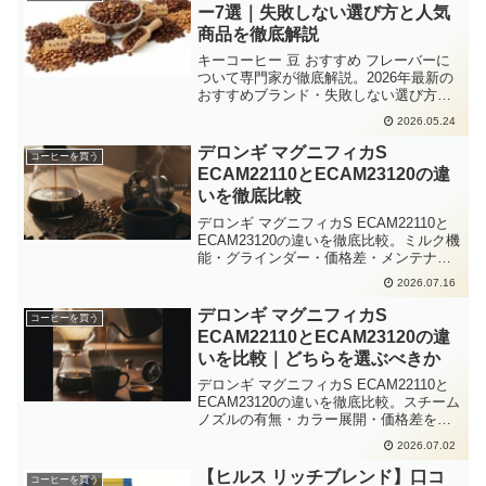
ー7選｜失敗しない選び方と人気
商品を徹底解説
キーコーヒー 豆 おすすめ フレーバーに
ついて専門家が徹底解説。2026年最新の
おすすめブランド・失敗しない選び方・
Amazon楽天の人気商品をまとめました。
2026.05.24
デロンギ マグニフィカS
コーヒーを買う
ECAM22110とECAM23120の違
いを徹底比較
デロンギ マグニフィカS ECAM22110と
ECAM23120の違いを徹底比較。ミルク機
能・グラインダー・価格差・メンテナン
スまで2026年最新情報をもとに詳しく解
2026.07.16
説。どちらを選ぶべきか迷っている方の
決断を後押しします。
デロンギ マグニフィカS
コーヒーを買う
ECAM22110とECAM23120の違
いを比較｜どちらを選ぶべきか
デロンギ マグニフィカS ECAM22110と
ECAM23120の違いを徹底比較。スチーム
ノズルの有無・カラー展開・価格差を一
覧表で整理し、ブラック派かミルク派か
2026.07.02
で選ぶべきモデルがすぐわかります。
【ヒルス リッチブレンド】口コ
コーヒーを買う