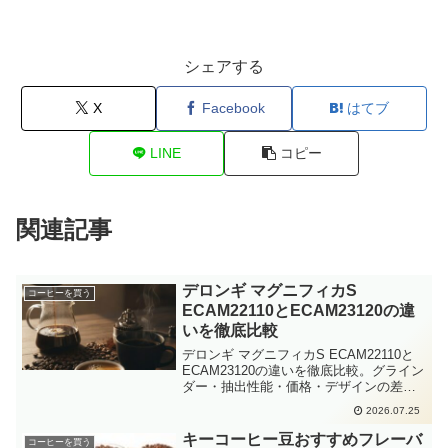
シェアする
X
Facebook
はてブ
LINE
コピー
関連記事
デロンギ マグニフィカS
コーヒーを買う
ECAM22110とECAM23120の違
いを徹底比較
デロンギ マグニフィカS ECAM22110と
ECAM23120の違いを徹底比較。グライン
ダー・抽出性能・価格・デザインの差を
詳しく解説。2026年の実勢価格情報も交
2026.07.25
えながら、どちらが自分に合うかを判断
できる内容です。
キーコーヒー豆おすすめフレーバ
コーヒーを買う