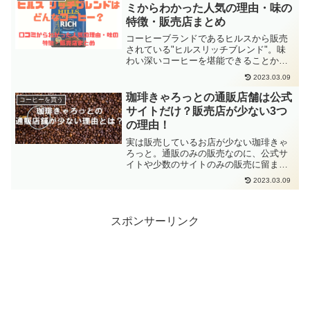
ミからわかった人気の理由・味の
特徴・販売店まとめ
コーヒーブランドであるヒルスから販売
されている"ヒルスリッチブレンド"。味
わい深いコーヒーを堪能できることか
ら、amazonなどの通販でも非常に人気の
2023.03.09
商品になっています。今回はそんなヒル
スリッチブレンドについて、詳しく解説
珈琲きゃろっとの通販店舗は公式
コーヒーを買う
していきます。
サイトだけ？販売店が少ない3つ
の理由！
実は販売しているお店が少ない珈琲きゃ
ろっと。通販のみの販売なのに、公式サ
イトや少数のサイトのみの販売に留まっ
ているのには、ある理由が関係していま
2023.03.09
す。理由は3つあります。それぞれの理由
を紹介していきます。
スポンサーリンク