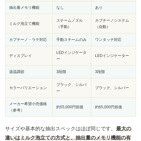
抽出量メモリ機能
なし
あり
スチームノズル
カプチーノシステム
ミルク泡立て機能
（手動）
（自動）
カプチーノ・ラテ対応
手動スチームのみ
ワンタッチ対応
LEDインジケータ
ディスプレイ
LEDインジケーター
ー
湯温調節
3段階
3段階
ブラック、シルバ
カラーバリエーション
ブラック、シルバー
ー
メーカー希望小売価格
約55,000円前後
約65,000円前後
（参考）
サイズや基本的な抽出スペックはほぼ同じです。
最大の
違いはミルク泡立ての方式と、抽出量のメモリ機能の有