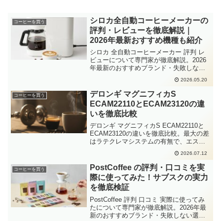
シロカ全自動コーヒーメーカーの
コーヒーを買う
評判・レビューを徹底解説｜
2026年最新おすすめ機種も紹介
シロカ 全自動コーヒーメーカー 評判 レ
ビューについて専門家が徹底解説。2026
年最新のおすすめブランド・失敗しない
選び方・Amazon楽天の人気商品をまとめ
2026.05.20
ました。
デロンギ マグニフィカS
コーヒーを買う
ECAM22110とECAM23120の違
いを徹底比較
デロンギ マグニフィカS ECAM22110と
ECAM23120の違いを徹底比較。最大の差
はラテクレマシステムの有無で、エスプ
レッソ抽出性能は同等。2026年の価格相
2026.07.12
場や用途別の選び方まで詳しく解説して
います。
PostCoffee の評判・口コミを実
コーヒーを買う
際に使ってみた！サブスクの実力
を徹底検証
PostCoffee 評判 口コミ 実際に使ってみ
たについて専門家が徹底解説。2026年最
新のおすすめブランド・失敗しない選び