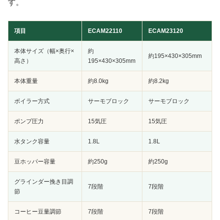
す。
項目
ECAM22110
ECAM23120
本体サイズ（幅×奥行×
約
約195×430×305mm
高さ）
195×430×305mm
本体重量
約8.0kg
約8.2kg
ボイラー方式
サーモブロック
サーモブロック
ポンプ圧力
15気圧
15気圧
水タンク容量
1.8L
1.8L
豆ホッパー容量
約250g
約250g
グラインダー挽き目調
7段階
7段階
節
コーヒー豆量調節
7段階
7段階