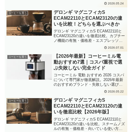
方・Amazon楽天の人気商品をまとめまし
2026.05.24
た。
デロンギ マグニフィカS
コーヒーを買う
ECAM22110とECAM23120の違
いを比較！どちらを選ぶべきか
デロンギ マグニフィカS ECAM22110と
ECAM23120の違いを徹底比較。カプチー
ノ機能の有無・価格差・エスプレッソ抽
出性能を詳しく解説し、2026年現在どち
2026.07.01
らを選ぶべきかを具体的に整理しまし
た。
【2026年最新】コーヒーミル電
コーヒーを買う
動おすすめ7選｜コスパ重視で選
ぶ失敗しない完全ガイド
コーヒーミル 電動 おすすめ 2026 コスパ
について専門家が徹底解説。2026年最新
のおすすめブランド・失敗しない選び
方・Amazon楽天の人気商品をまとめまし
2026.05.22
た。
デロンギ マグニフィカS
コーヒーを買う
ECAM22110とECAM23120の違
いを徹底比較【2026年版】
デロンギ マグニフィカS ECAM22110と
ECAM23120の違いを比較。スチームノズ
ルの有無・価格差・向いている使い方ま