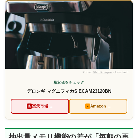
Photo:
Vlad Kutepov
/ Unsplash
最安値をチェック
デロンギ マグニフィカS ECAM23120BN
楽天市場 →
Amazon →
楽
a
抽出量メモリ機能の差が「毎朝の再