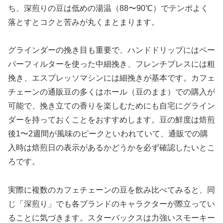
ち、深煎りの豆は低めの湯温（88〜90℃）でテンポよく
落とすとコクと苦みが丸くまとまります。
グラインダーの挽き目も重要で、ハンドドリップにはペー
パーフィルターを使った中細挽き、フレンチプレスには粗
挽き、エスプレッソマシンには細挽きが基本です。カフェ
チェーンの通販豆の多くはホール（豆のまま）での購入が
可能で、挽き立ての香りを楽しむためにも自宅にグライン
ダーを持っておくことをおすすめします。豆の鮮度は焙煎
後1〜2週間が風味のピークといわれていて、通販での購
入時は焙煎日の表示があるかどうかを必ず確認したいとこ
ろです。
実際に複数のカフェチェーンの豆を飲み比べてみると、同
じ「深煎り」でも各ブランドのキャラクターが際立ってい
ることに気づきます。スターバックスは力強いスモーキー