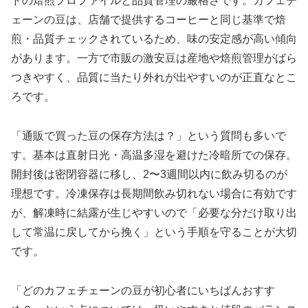
ドの焙煎プロファイルと品質管理の厳格さです。カフェチ
ェーンの豆は、店舗で提供するコーヒーと同じ基準で焙
煎・品質チェックされているため、味の安定感が高い傾向
があります。一方で市販の激安豆は産地や焙煎管理がばら
つきやすく、品質に当たり外れが出やすいのが正直なとこ
ろです。
「通販で買った豆の保存方法は？」という質問も多いで
す。基本は直射日光・高温多湿を避けた冷暗所での保存。
開封後は密閉容器に移し、2〜3週間以内に飲み切るのが
理想です。冷凍保存は長期間飲み切れない場合に有効です
が、解凍時に結露が生じやすいので「必要な分だけ取り出
して常温に戻してから挽く」という手順を守ることが大切
です。
「どのカフェチェーンの豆が初心者にいちばんおすす