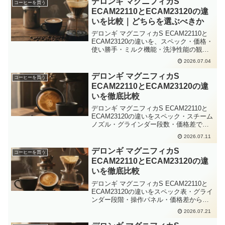
デロンギ マグニフィカS
コーヒーを買う
ECAM22110とECAM23120の違
いを比較｜どちらを選ぶべきか
デロンギ マグニフィカS ECAM22110と
ECAM23120の違いを、スペック・価格・
使い勝手・ミルク機能・洗浄性能の観点
から徹底比較。2026年の実売価格情報も
2026.07.04
交えて、どちらが自分に合うかを判断で
きる内容です。
デロンギ マグニフィカS
コーヒーを買う
ECAM22110とECAM23120の違
いを徹底比較
デロンギ マグニフィカS ECAM22110と
ECAM23120の違いをスペック・スチーム
ノズル・グラインダー段数・価格差で徹
底比較。2026年最新情報をもとに、ブラ
2026.07.11
ックコーヒー派かミルク系派かで選ぶべ
き一台がわかります。
デロンギ マグニフィカS
コーヒーを買う
ECAM22110とECAM23120の違
いを徹底比較
デロンギ マグニフィカS ECAM22110と
ECAM23120の違いをスペック表・グライ
ンダー段階・操作パネル・価格差から詳
しく比較。2026年最新の情報をもとに、
2026.07.21
どちらが自分のコーヒーライフに合うか
を判断できる内容です。