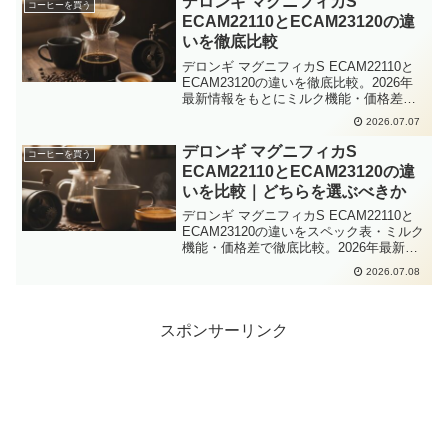
デロンギ マグニフィカS
コーヒーを買う
ECAM22110とECAM23120の違
いを徹底比較
デロンギ マグニフィカS ECAM22110と
ECAM23120の違いを徹底比較。2026年
最新情報をもとにミルク機能・価格差・
使い勝手の差を整理し、どちらが自分に
2026.07.07
合うか迷っている方の判断をサポートし
ます。
デロンギ マグニフィカS
コーヒーを買う
ECAM22110とECAM23120の違
いを比較｜どちらを選ぶべきか
デロンギ マグニフィカS ECAM22110と
ECAM23120の違いをスペック表・ミルク
機能・価格差で徹底比較。2026年最新情
報をもとに、どちらを選ぶべきかを使用
2026.07.08
シーン別にわかりやすく解説していま
す。
スポンサーリンク