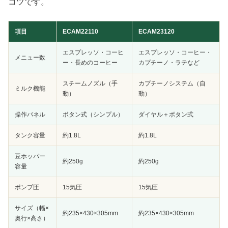
コツです。
項目
ECAM22110
ECAM23120
エスプレッソ・コーヒ
エスプレッソ・コーヒー・
メニュー数
ー・長めのコーヒー
カプチーノ・ラテなど
スチームノズル（手
カプチーノシステム（自
ミルク機能
動）
動）
操作パネル
ボタン式（シンプル）
ダイヤル＋ボタン式
タンク容量
約1.8L
約1.8L
豆ホッパー
約250g
約250g
容量
ポンプ圧
15気圧
15気圧
サイズ（幅×
約235×430×305mm
約235×430×305mm
奥行×高さ）