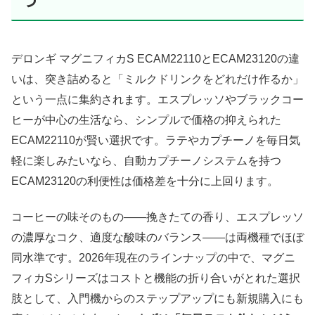
つ
デロンギ マグニフィカS ECAM22110とECAM23120の違
いは、突き詰めると「ミルクドリンクをどれだけ作るか」
という一点に集約されます。エスプレッソやブラックコー
ヒーが中心の生活なら、シンプルで価格の抑えられた
ECAM22110が賢い選択です。ラテやカプチーノを毎日気
軽に楽しみたいなら、自動カプチーノシステムを持つ
ECAM23120の利便性は価格差を十分に上回ります。
コーヒーの味そのもの——挽きたての香り、エスプレッソ
の濃厚なコク、適度な酸味のバランス——は両機種でほぼ
同水準です。2026年現在のラインナップの中で、マグニ
フィカSシリーズはコストと機能の折り合いがとれた選択
肢として、入門機からのステップアップにも新規購入にも