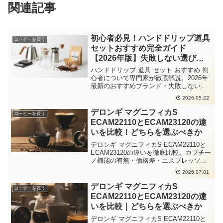
関連記事
初心者必見！ハンドドリップ道具
コーヒーを買う
セットおすすめ完全ガイド
【2026年版】失敗しない選び方
と厳選ブランド
ハンドドリップ 道具 セット おすすめ 初
心者について専門家が徹底解説。2026年
最新のおすすめブランド・失敗しない選
び方・Amazon楽天の人気商品をまとめま
2026.05.22
した。
デロンギ マグニフィカS
コーヒーを買う
ECAM22110とECAM23120の違
いを比較！どちらを選ぶべきか
デロンギ マグニフィカS ECAM22110と
ECAM23120の違いを徹底比較。カプチー
ノ機能の有無・価格差・エスプレッソ抽
出性能を詳しく解説し、2026年現在どち
2026.07.01
らを選ぶべきかを具体的に整理しまし
た。
デロンギ マグニフィカS
コーヒーを買う
ECAM22110とECAM23120の違
いを比較｜どちらを選ぶべきか
デロンギ マグニフィカS ECAM22110と