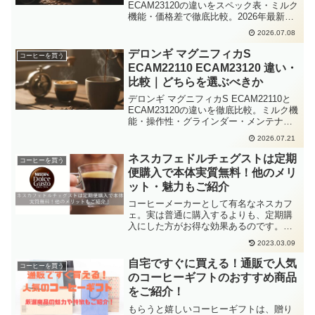
ECAM23120の違いをスペック表・ミルク
機能・価格差で徹底比較。2026年最新情
報をもとに、どちらを選ぶべきかを使用
2026.07.08
シーン別にわかりやすく解説していま
す。
デロンギ マグニフィカS
コーヒーを買う
ECAM22110 ECAM23120 違い・
比較｜どちらを選ぶべきか
デロンギ マグニフィカS ECAM22110と
ECAM23120の違いを徹底比較。ミルク機
能・操作性・グラインダー・メンテナン
ス性まで、2026年最新情報をもとに「ど
2026.07.21
ちらを選ぶべきか」を具体的なスペック
表と使用シーン別に解説します。
ネスカフェドルチェグストは定期
コーヒーを買う
便購入で本体実質無料！他のメリ
ット・魅力もご紹介
コーヒーメーカーとして有名なネスカフ
ェ。実は普通に購入するよりも、定期購
入にした方がお得な効果あるのです。そ
の効果とはどんなものがあるのでしょう
2023.03.09
か？定期購入にした方がいい5つの理由を
解説していくので参考にしてください。
自宅ですぐに買える！通販で人気
コーヒーを買う
ネスカフェドルチェグス...
のコーヒーギフトのおすすめ商品
をご紹介！
もらうと嬉しいコーヒーギフトは、贈り