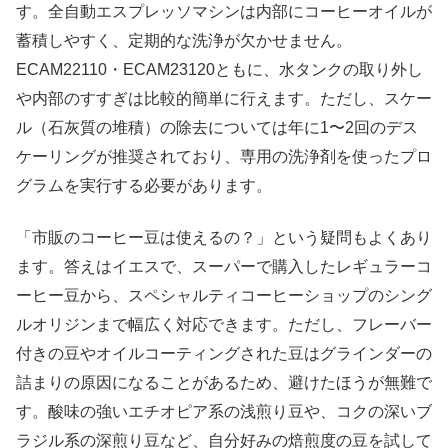
す。全自動エスプレッソマシンは内部にコーヒーオイルが
蓄積しやすく、定期的な洗浄が欠かせません。
ECAM22110・ECAM23120ともに、水タンクの取り外し
や内部のすすぎは比較的簡単に行えます。ただし、スケー
ル（石灰質の堆積）の除去については年に1〜2回のデス
ケーリングが推奨されており、専用の洗浄剤を使ったプロ
グラムを実行する必要があります。
「市販のコーヒー豆は使えるの？」という疑問もよくあり
ます。答えはイエスで、スーパーで購入したレギュラーコ
ーヒー豆から、スペシャルティコーヒーショップのシング
ルオリジンまで幅広く対応できます。ただし、フレーバー
付きの豆やオイルコーティングされた豆はグラインダーの
詰まりの原因になることがあるため、避けたほうが無難で
す。酸味の強いエチオピア系の浅煎り豆や、コクの深いブ
ラジル系の深煎り豆など、自分好みの焙煎度の豆を試して