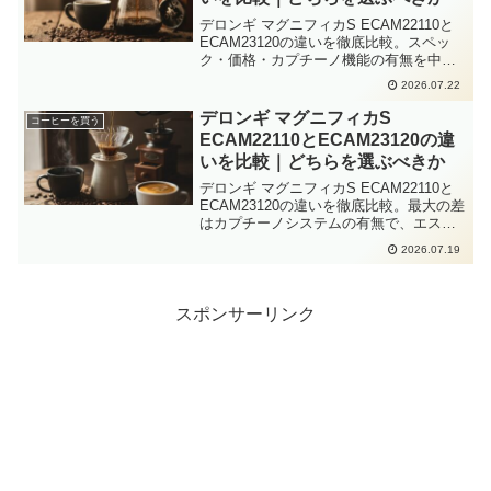
デロンギ マグニフィカS ECAM22110と
ECAM23120の違いを徹底比較。スペッ
ク・価格・カプチーノ機能の有無を中心
に、2026年最新情報をもとにどちらを選
2026.07.22
ぶべきか具体的に解説しています。
デロンギ マグニフィカS
コーヒーを買う
ECAM22110とECAM23120の違
いを比較｜どちらを選ぶべきか
デロンギ マグニフィカS ECAM22110と
ECAM23120の違いを徹底比較。最大の差
はカプチーノシステムの有無で、エスプ
レッソ派はECAM22110、ミルク系も楽し
2026.07.19
みたい方はECAM23120が正解。2026年
最新の価格・スペック情報も網羅。
スポンサーリンク