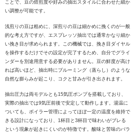
ことで、豆の焙煎度や好みの抽出スタイルに合わせた細か
い調整が可能です。
浅煎りの豆は粗めに、深煎りの豆は細かめに挽くのが一般
的な考え方ですが、エスプレッソ抽出では通常かなり細か
い挽き目が求められます。この機械では、挽き目ダイヤル
を操作するだけでその設定が完了するため、自分でグライ
ンダーを別途用意する必要がありません。豆の鮮度が高け
れば高いほど、抽出時にブルーミング（蒸らし）のような
自然な膨らみが起こり、コクと甘みが引き出されます。
抽出圧力は両モデルとも15気圧ポンプを搭載しており、
実際の抽出では9気圧前後で安定して動作します。湯温に
ついても、ボイラー管理によってほぼ一定の温度を維持で
きる設計になっており、1杯目と3杯目で味わいがブレる
という現象が起きにくいのが特徴です。酸味と苦味のバラ