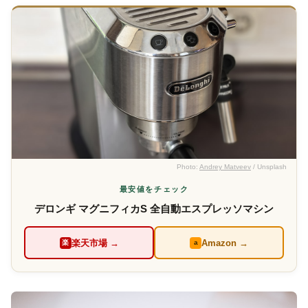
Photo:
Andrey Matveev
/ Unsplash
最安値をチェック
デロンギ マグニフィカS 全自動エスプレッソマシン
楽天市場 →
Amazon →
楽
a