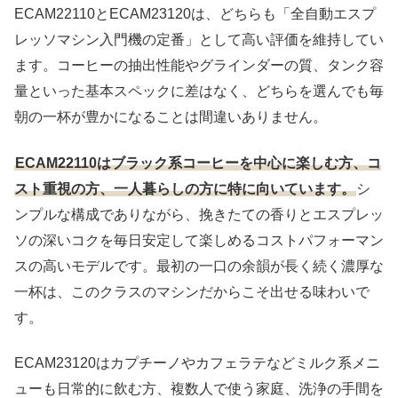
ECAM22110とECAM23120は、どちらも「全自動エスプ
レッソマシン入門機の定番」として高い評価を維持してい
ます。コーヒーの抽出性能やグラインダーの質、タンク容
量といった基本スペックに差はなく、どちらを選んでも毎
朝の一杯が豊かになることは間違いありません。
ECAM22110はブラック系コーヒーを中心に楽しむ方、コ
スト重視の方、一人暮らしの方に特に向いています。
シ
ンプルな構成でありながら、挽きたての香りとエスプレッ
ソの深いコクを毎日安定して楽しめるコストパフォーマン
スの高いモデルです。最初の一口の余韻が長く続く濃厚な
一杯は、このクラスのマシンだからこそ出せる味わいで
す。
ECAM23120はカプチーノやカフェラテなどミルク系メニ
ューも日常的に飲む方、複数人で使う家庭、洗浄の手間を