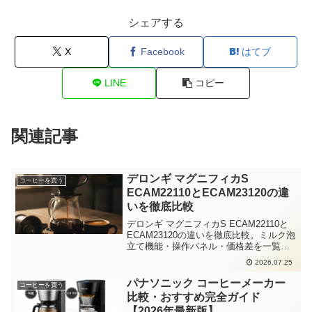
シェアする
X
Facebook
はてブ
LINE
コピー
関連記事
デロンギ マグニフィカS
コーヒーを買う
ECAM22110とECAM23120の違
いを徹底比較
デロンギ マグニフィカS ECAM22110と
ECAM23120の違いを徹底比較。ミルク泡
立て機能・操作パネル・価格差を一覧表
で整理し、カプチーノ派かブラックコー
2026.07.25
ヒー派かで最適な選び方を解説していま
す。
パナソニック コーヒーメーカー
コーヒーを買う
比較・おすすめ完全ガイド
【2026年最新版】