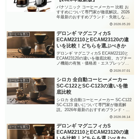
パナソニック コーヒーメーカー 比較 お
すすめについて専門家が徹底解説。2026
年最新のおすすめブランド・失敗しない
選び方・Amazon楽天の人気商品をまとめ
2026.05.20
ました。
デロンギ マグニフィカS
コーヒーを買う
ECAM22110とECAM23120の違
いを比較！どちらを選ぶべきか
デロンギ マグニフィカS ECAM22110と
ECAM23120の違いを徹底比較。カプチー
ノ機能の有無・価格差・エスプレッソ抽
出性能を詳しく解説し、2026年現在どち
2026.07.01
らを選ぶべきかを具体的に整理しまし
た。
シロカ 全自動コーヒーメーカー
コーヒーを買う
SC-C122とSC-C123の違いを徹
底比較
シロカ 全自動コーヒーメーカー SC-C122
SC-C123 違いについて専門家が徹底解
説。2026年最新のおすすめブランド・失
敗しない選び方・Amazon楽天の人気商品
2026.06.14
をまとめました。
デロンギ マグニフィカS
コーヒーを買う
ECAM22110とECAM23120の違
いを比較｜どちらを選ぶべきか