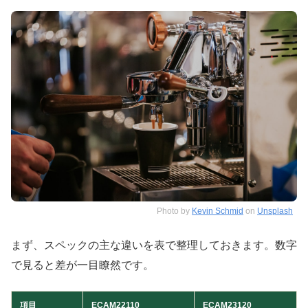
Photo by
Kevin Schmid
on
Unsplash
まず、スペックの主な違いを表で整理しておきます。数字
で見ると差が一目瞭然です。
項目
ECAM22110
ECAM23120