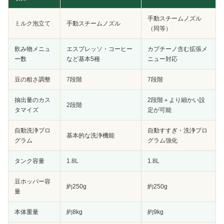
手動スチームノズル
ミルク泡立て
手動スチームノズル
（同等）
飲み物メニュ
エスプレッソ・コーヒー
カプチーノ含む拡張メ
ー数
など基本5種
ニュー対応
豆の粗さ調整
7段階
7段階
抽出量のカス
2段階＋より細かい設
2段階
タマイズ
定が可能
自動洗浄プロ
自動すすぎ・洗浄プロ
基本的な洗浄機能
グラム
グラム強化
タンク容量
1.8L
1.8L
豆ホッパー容
約250g
約250g
量
本体重量
約8kg
約9kg