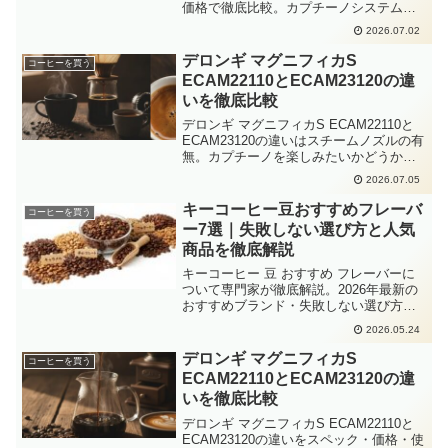
価格で徹底比較。カプチーノシステムの
有無が最大の差で、ミルク系コーヒーを
2026.07.02
飲む頻度で選択が決まります。2026年の
実売価格情報も掲載。
デロンギ マグニフィカS
コーヒーを買う
ECAM22110とECAM23120の違
いを徹底比較
デロンギ マグニフィカS ECAM22110と
ECAM23120の違いはスチームノズルの有
無。カプチーノを楽しみたいかどうかで
選ぶべきモデルが変わります。2026年の
2026.07.05
価格・スペックを表で徹底比較。
キーコーヒー豆おすすめフレーバ
コーヒーを買う
ー7選｜失敗しない選び方と人気
商品を徹底解説
キーコーヒー 豆 おすすめ フレーバーに
ついて専門家が徹底解説。2026年最新の
おすすめブランド・失敗しない選び方・
Amazon楽天の人気商品をまとめました。
2026.05.24
デロンギ マグニフィカS
コーヒーを買う
ECAM22110とECAM23120の違
いを徹底比較
デロンギ マグニフィカS ECAM22110と
ECAM23120の違いをスペック・価格・使