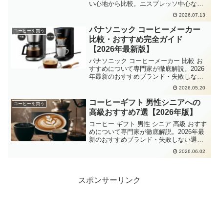
い心地から比較。エスプレッソ中心なら
ECAM22110、カフェラテ・カプチーノも
2026.07.13
楽しみたいならECAM23120が向く理由を
2026年最新情報で解説しています。
パナソニック コーヒーメーカー
コーヒーを買う
比較・おすすめ完全ガイド
【2026年最新版】
パナソニック コーヒーメーカー 比較 お
すすめについて専門家が徹底解説。2026
年最新のおすすめブランド・失敗しない
選び方・Amazon楽天の人気商品をまとめ
2026.05.20
ました。
コーヒーギフト 男性シニアへの
コーヒーを買う
高級おすすめ7選【2026年版】
コーヒー ギフト 男性 シニア 高級 おすす
めについて専門家が徹底解説。2026年最
新のおすすめブランド・失敗しない選び
方・Amazon楽天の人気商品をまとめまし
2026.06.02
た。
スポンサーリンク